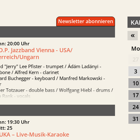
Newsletter abonnieren
KA
«
nn: 20:00 Uhr
M
O.P. Jazzband Vienna - USA/
erreich/Ungarn
27
d "Jerry" Lee Pfister - trumpet / Ádám Ladányi -
3
one / Alfred Kern - clarinet
ard Buchegger - keyboard / Manfred Markowski -
10
r
r Totzauer - double bass / Wolfgang Hiebl - drums /
17
 Rank - vocals
24
31
nn: 19:30 Uhr
itt: 25
UKA – Live-Musik-Karaoke