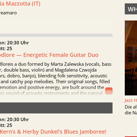
a Mazzotta (IT)
aith Hill sowie ausverkaufte Konzerte zeugen von
WH
 Leidenschaft und Klasse.
reamaro
nn: 20:30 Uhr
itt: 25
dlore — Energetic Female Guitar Duo
loreis a duo formed by Marta Zalewska (vocals, bass
r, double bass, violin) and Magdalena Czwojda
ars, dobro, banjo), blending folk sensitivity, acoustic
 and catchy pop melodies. Their original songs, filled
emotion and positive energy, are built around the
...
ic sound of acoustic instruments and the natural
stry they share on stage. They usually perform as a
Jazz 
 both musicians are multi-instrumentalists, which
Die a
 their concerts rich and diverse despite the intimate
die N
at.
nn: 20:30 Uhr
itt: 25
ingles “Fancy American Cars”and “Unwritten
i Kern’s & Herby Dunkel’s Blues Jamboree!
”announce their debut album, planned for release in