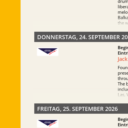
drum
liber
melod
Balka
the 
DONNERSTAG, 24. SEPTEMBER 20
Srdj
percu
Begi
Citiz
Eintr
Jack
Foun
pres
throu
The 
inclu
Las, 
Rybni
Blues
FREITAG, 25. SEPTEMBER 2026
won t
brea
Begi
inter
Eintr
Canno