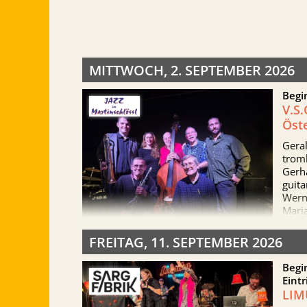
MITTWOCH, 2. SEPTEMBER 2026
Begi
V.S.
Öst
Geral
tromb
Gerh
guita
Werne
Maria
FREITAG, 11. SEPTEMBER 2026
Begi
Eintr
LIM