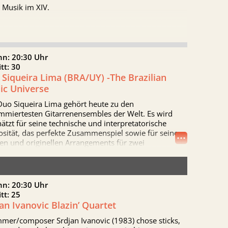
 Musik im XIV.
nn: 20:30 Uhr
itt: 30
Siqueira Lima (BRA/UY) -The Brazilian
ic Universe
Duo Siqueira Lima gehört heute zu den
mmiertesten Gitarrenensembles der Welt. Es wird
ätzt für seine technische und interpretatorische
...
osität, das perfekte Zusammenspiel sowie für seine
en und originellen Arrangements für zwei
ren.Ihr Repertoire umfasst sowohl Werke der
ischen Musik als auch brasilianische und
inamerikanische populäre Musik.
nn: 20:30 Uhr
itt: 25
an Ivanovic Blazin’ Quartet
mer/composer Srdjan Ivanovic (1983) chose sticks,