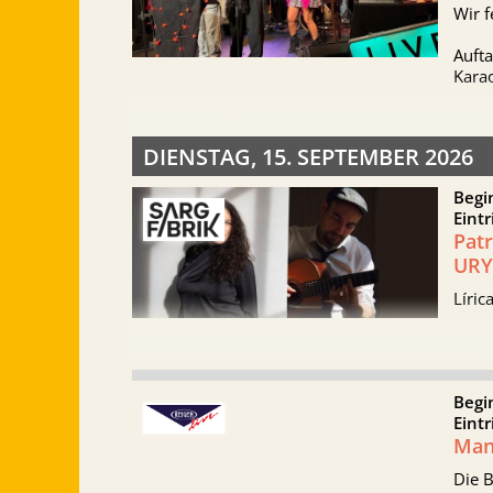
Wir f
Auft
Kara
DIENSTAG, 15. SEPTEMBER 2026
Begi
Eintr
Patr
URY
Líric
Begi
Eintr
Man
Die B