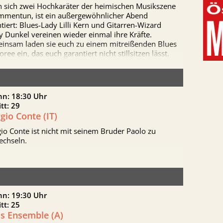
. Woodlore is actively performing across Poland and
 sich zwei Hochkaräter der heimischen Musikszene
been receiving a very warm response from audiences.
mmentun, ist ein außergewöhnlicher Abend
tiert: Blues-Lady Lilli Kern und Gitarren-Wizard
 Dunkel vereinen wieder einmal ihre Kräfte.
insam laden sie euch zu einem mitreißenden Blues
ree ein, das euch garantiert nicht stillsitzen lässt.
nn: 18:30 Uhr
itt: 29
gio Conte (IT)
io Conte ist nicht mit seinem Bruder Paolo zu
echseln.
nn: 19:30 Uhr
itt: 25
us Ensemble (A)