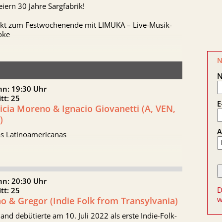
eiern 30 Jahre Sargfabrik!
akt zum Festwochenende mit LIMUKA – Live-Musik-
oke
N
nn: 19:30 Uhr
itt: 25
E
icia Moreno & Ignacio Giovanetti (A, VEN,
)
A
as Latinoamericanas
nn: 20:30 Uhr
D
itt: 25
w
o & Gregor (Indie Folk from Transylvania)
and debütierte am 10. Juli 2022 als erste Indie-Folk-