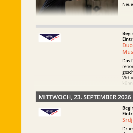
Neue
Begi
Eintr
Duo 
Mus
Das 
reno
gesch
Virtu
kühn
Gitar
klass
MITTWOCH, 23. SEPTEMBER 2026
late
Begi
Eintr
Srdj
Drum