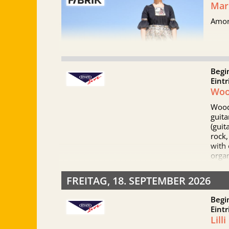
Mari
und F
ihrer
Amo
Begi
Eintr
Woo
Wood
guita
(guit
rock,
with 
organ
chemi
duo —
FREITAG, 18. SEPTEMBER 2026
makes
form
Begi
Eintr
The s
Lill
Songs