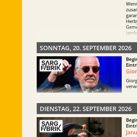
2026
Wenn
has 
zusa
garan
Herby
Geme
Jambo
SONNTAG, 20. SEPTEMBER 2026
Begi
Eintr
Gior
Giorg
verw
DIENSTAG, 22. SEPTEMBER 2026
Begi
Eintr
Jan