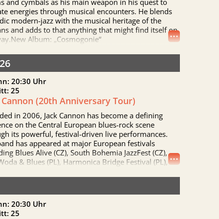
s and cymbals as his main weapon in his quest to
ate energies through musical encounters. He blends
ic modern-jazz with the musical heritage of the
ns and adds to that anything that might find itself on
...
way.New Album: „Cosmogonie“
26
an Ivanovic, conceals an energising drumming and
ssion playing, an antidote to torpor…
nn: 20:30 Uhr
en Jazz by Alice Leclercq
itt: 25
 Cannon (20th Anniversary Tour)
ded in 2006, Jack Cannon has become a defining
ence on the Central European blues-rock scene
gh its powerful, festival-driven live performances.
band has appeared at major European festivals
ding Blues Alive (CZ), South Bohemia JazzFest (CZ),
...
Woda & Blues (PL), Harmonica Bridge Festival (PL),
k Blues Festival (PL), Echo Blues Festival (PL),
tracje (PL), and Sziget Festival (HU). In 2008, the band
he Czech Republic’s Blues Aperitiv competition, a
kthrough moment that opened the door to larger
nn: 20:30 Uhr
national blues festivals and firmly established Jack
itt: 25
n within the regional blues-rock circuit.