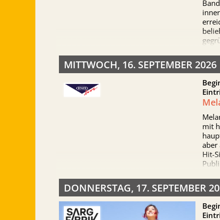
Band
inne
errei
beli
gegrü
bekan
hoch
MITTWOCH, 16. SEPTEMBER 2026
Jahr
und 
Begi
farbe
Eintr
musik
Mel
Heran
genau
Melan
veröf
mit h
Titel
haupt
wich
aber 
Hash
Hit-S
das 
Publ
veröf
Offe
Smar
Gesc
DONNERSTAG, 17. SEPTEMBER 20
dem 
perku
der 
und v
Begi
Note.
Eintr
Film