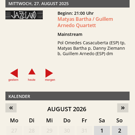
MITTWOCH, 27. AUGUST 2025
Beginn: 21:00 Uhr
Matyas Bartha / Guillem
Arnedo Quartett
Mainstream
Pol Omedes Casacuberta (ESP) tp,
Matyas Bartha p, Danny Ziemann
b, Guillem Arnedo (ESP) dm
KALENDER
«
»
AUGUST 2026
Mo
Di
Mi
Do
Fr
Sa
So
27
28
29
30
31
1
2