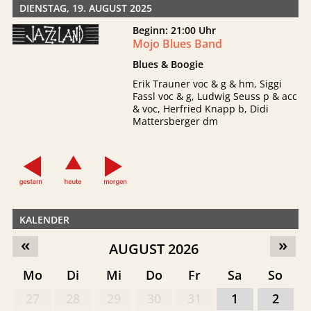
DIENSTAG, 19. AUGUST 2025
Beginn: 21:00 Uhr
Mojo Blues Band
Blues & Boogie
Erik Trauner voc & g & hm, Siggi
Fassl voc & g, Ludwig Seuss p & acc
& voc, Herfried Knapp b, Didi
Mattersberger dm
KALENDER
«
»
AUGUST 2026
Mo
Di
Mi
Do
Fr
Sa
So
27
28
29
30
31
1
2