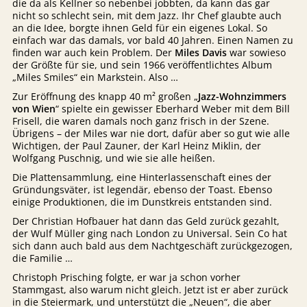
die da als Kellner so nebenbei jobbten, da kann das gar
nicht so schlecht sein, mit dem Jazz. Ihr Chef glaubte auch
an die Idee, borgte ihnen Geld für ein eigenes Lokal. So
einfach war das damals, vor bald 40 Jahren. Einen Namen zu
finden war auch kein Problem. Der
Miles Davis
war sowieso
der Größte für sie, und sein 1966 veröffentlichtes Album
„Miles Smiles“ ein Markstein. Also …
Zur Eröffnung des knapp 40 m² großen „
Jazz-Wohnzimmers
von Wien
“ spielte ein gewisser Eberhard Weber mit dem Bill
Frisell, die waren damals noch ganz frisch in der Szene.
Übrigens – der Miles war nie dort, dafür aber so gut wie alle
Wichtigen, der Paul Zauner, der Karl Heinz Miklin, der
Wolfgang Puschnig, und wie sie alle heißen.
Die Plattensammlung, eine Hinterlassenschaft eines der
Gründungsväter, ist legendär, ebenso der Toast. Ebenso
einige Produktionen, die im Dunstkreis entstanden sind.
Der Christian Hofbauer hat dann das Geld zurück gezahlt,
der Wulf Müller ging nach London zu Universal. Sein Co hat
sich dann auch bald aus dem Nachtgeschäft zurückgezogen,
die Familie …
Christoph Prisching folgte, er war ja schon vorher
Stammgast, also warum nicht gleich. Jetzt ist er aber zurück
in die Steiermark, und unterstützt die „Neuen“, die aber