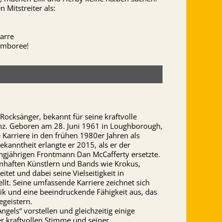
 Mitstreiter als:
arre
amboree!
 Rocksänger, bekannt für seine kraftvolle
z. Geboren am 28. Juni 1961 in Loughborough,
Karriere in den frühen 1980er Jahren als
kanntheit erlangte er 2015, als er der
ngjährigen Frontmann Dan McCafferty ersetzte.
amhaften Künstlern und Bands wie Krokus,
et und dabei seine Vielseitigkeit in
lt. Seine umfassende Karriere zeichnet sich
ik und eine beeindruckende Fähigkeit aus, das
egeistern.
ngels“ vorstellen und gleichzeitig einige
er kraftvollen Stimme und seiner