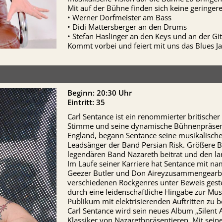
Mit auf der Bühne finden sich keine geringeren
• Werner Dorfmeister am Bass
• Didi Mattersberger an den Drums
• Stefan Haslinger an den Keys und an der Git
Kommt vorbei und feiert mit uns das Blues J
Beginn: 20:30 Uhr
Eintritt: 35
Carl Sentance ist ein renommierter britischer
Stimme und seine dynamische Bühnenpräsen
England, begann Sentance seine musikalische 
Leadsänger der Band Persian Risk. Größere Be
legendären Band Nazareth beitrat und den la
Im Laufe seiner Karriere hat Sentance mit n
Geezer Butler und Don Aireyzusammengearbeit
verschiedenen Rockgenres unter Beweis gestel
durch eine leidenschaftliche Hingabe zur Mus
Publikum mit elektrisierenden Auftritten zu b
Carl Sentance wird sein neues Album „Silent A
Klassiker von Nazarethpräsentieren. Mit sein