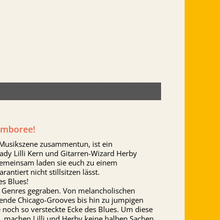
Jamboree!
Musikszene zusammentun, ist ein
ady Lilli Kern und Gitarren-Wizard Herby
Gemeinsam laden sie euch zu einem
ntiert nicht stillsitzen lässt.
es Blues!
es Genres gegraben. Von melancholischen
bende Chicago-Grooves bis hin zu jumpigen
e noch so versteckte Ecke des Blues. Um diese
, machen Lilli und Herby keine halben Sachen.