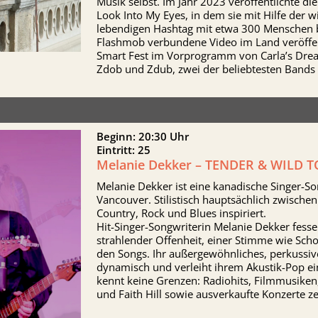
Musik selbst. Im Jahr 2023 veröffentlichte di
Look Into My Eyes, in dem sie mit Hilfe der 
lebendigen Hashtag mit etwa 300 Menschen b
Flashmob verbundene Video im Land veröffent
Smart Fest im Vorprogramm von Carla’s Dr
Zdob und Zdub, zwei der beliebtesten Bands
Beginn: 20:30 Uhr
Eintritt: 25
Melanie Dekker – TENDER & WILD 
Melanie Dekker ist eine kanadische Singer-S
Vancouver. Stilistisch hauptsächlich zwischen
Country, Rock und Blues inspiriert.
Hit-Singer-Songwriterin Melanie Dekker fess
strahlender Offenheit, einer Stimme wie Sc
den Songs. Ihr außergewöhnliches, perkussives
dynamisch und verleiht ihrem Akustik-Pop ei
kennt keine Grenzen: Radiohits, Filmmusiken
und Faith Hill sowie ausverkaufte Konzerte z