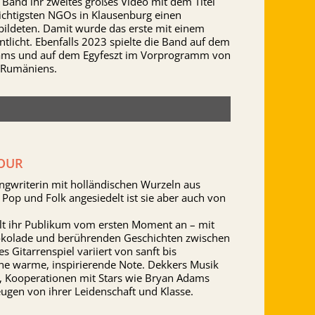
e Band ihr zweites großes Video mit dem Titel
wichtigsten NGOs in Klausenburg einen
ildeten. Damit wurde das erste mit einem
licht. Ebenfalls 2023 spielte die Band auf dem
eams und auf dem Egyfeszt im Vorprogramm von
 Rumäniens.
TOUR
ongwriterin mit holländischen Wurzeln aus
 Pop und Folk angesiedelt ist sie aber auch von
elt ihr Publikum vom ersten Moment an – mit
hokolade und berührenden Geschichten zwischen
 Gitarrenspiel variiert von sanft bis
ne warme, inspirierende Note. Dekkers Musik
, Kooperationen mit Stars wie Bryan Adams
eugen von ihrer Leidenschaft und Klasse.