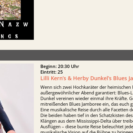
Beginn: 20:30 Uhr
Eintritt: 25
Lilli Kern’s & Herby Dunkel’s Blues 
Wenn sich zwei Hochkaräter der heimischen 
außergewöhnlicher Abend garantiert: Blues-L
Dunkel vereinen wieder einmal ihre Kräfte. 
mitreißenden Blues Jamboree ein, das euch gara
Eine musikalische Reise durch alle Facetten d
Die beiden haben tief in den Schatzkisten d
Klängen aus dem Mississippi-Delta über trei
Ausflügen – diese bunte Reise beleuchtet jed
musikalische Vision auf die Bühne zu bringen