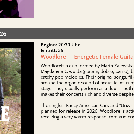
26
Beginn: 20:30 Uhr
Eintritt: 25
Woodlore — Energetic Female Guita
Woodloreis a duo formed by Marta Zalewska (v
Magdalena Czwojda (guitars, dobro, banjo), ble
catchy pop melodies. Their original songs, fil
around the organic sound of acoustic instrum
stage. They usually perform as a duo — both 
makes their concerts rich and diverse despite
The singles “Fancy American Cars”and “Unwri
planned for release in 2026. Woodlore is act
receiving a very warm response from audienc