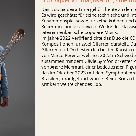
Duo Siqueira Lima (BRA/UY) -The Br
Das Duo Siqueira Lima gehört heute zu den 
Es wird geschätzt für seine technische und int
Zusammenspiel sowie für seine kühnen und or
Repertoire umfasst sowohl Werke der klassis
lateinamerikanische populäre Musik.
Im Jahre 2022 veröffentlichte das Duo die CD 
Kompositionen für zwei Gitarren darstellt. D
Gitarren und Orchester den beiden Künstler
von Marco Pereira, welches 2022 in Schweden
zusammen mit dem Gävle Symfoniorkester Prem
von André Mehmari, einer bedeutenden Figur 
das im Oktober 2023 mit dem Symphonieorche
Brasilien, uraufgeführt wurde. Beide Konzer
Kritikern weitreichendes Lob.