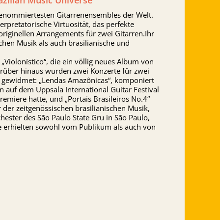
azilian Music Universe
renommiertesten Gitarrenensembles der Welt.
erpretatorische Virtuosität, das perfekte
iginellen Arrangements für zwei Gitarren.Ihr
chen Musik als auch brasilianische und
„Violonístico“, die ein völlig neues Album von
arüber hinaus wurden zwei Konzerte für zwei
n gewidmet: „Lendas Amazônicas“, komponiert
 auf dem Uppsala International Guitar Festival
iere hatte, und „Portais Brasileiros No.4“
der zeitgenössischen brasilianischen Musik,
ster des São Paulo State Gru in São Paulo,
te erhielten sowohl vom Publikum als auch von