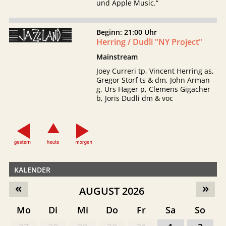
und Apple Music.“
Beginn: 21:00 Uhr
Herring / Dudli "NY Project"
Mainstream
Joey Curreri tp, Vincent Herring as,
Gregor Storf ts & dm, John Arman
g, Urs Hager p, Clemens Gigacher
b, Joris Dudli dm & voc
KALENDER
«
»
AUGUST 2026
Mo
Di
Mi
Do
Fr
Sa
So