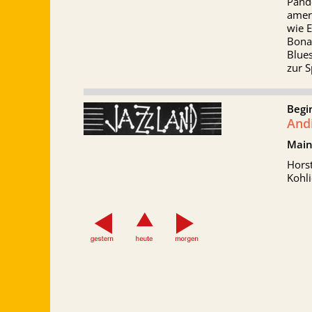
Pand
amer
wie E
Bona
Blues
zur S
Begi
And
Main
Horst
Kohli