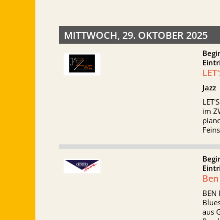
MITTWOCH, 29. OKTOBER 2025
Begi
Eintr
LET
Jazz
LET'S
im ZW
piano
Feins
Begi
Eintr
Ben
BEN P
Blues
aus G