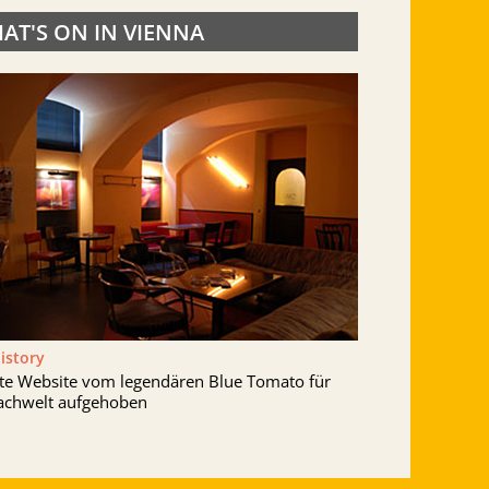
AT'S ON IN VIENNA
History
lte Website vom legendären Blue Tomato für
achwelt aufgehoben