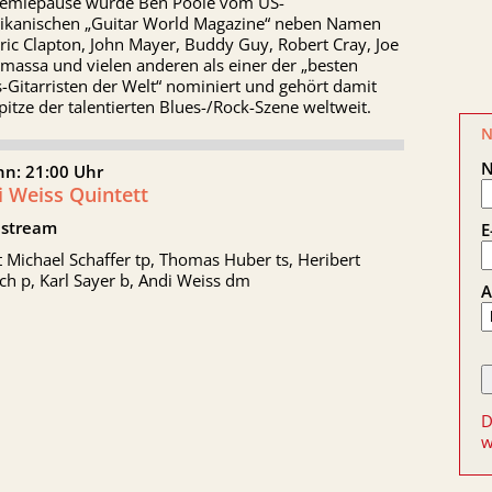
emiepause wurde Ben Poole vom US-
ikanischen „Guitar World Magazine“ neben Namen
ric Clapton, John Mayer, Buddy Guy, Robert Cray, Joe
massa und vielen anderen als einer der „besten
-Gitarristen der Welt“ nominiert und gehört damit
pitze der talentierten Blues-/Rock-Szene weltweit.
N
nn: 21:00 Uhr
i Weiss Quintett
stream
E
 Michael Schaffer tp, Thomas Huber ts, Heribert
ch p, Karl Sayer b, Andi Weiss dm
A
D
w