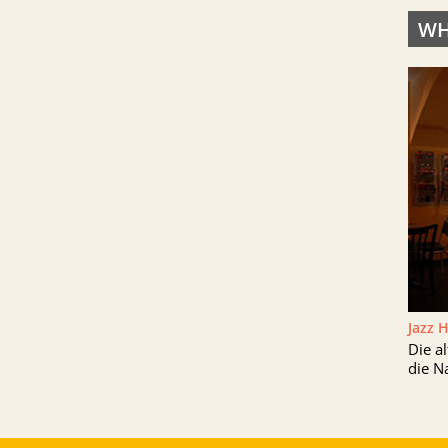
WH
Jazz 
Die a
die N