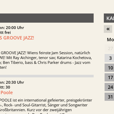
KA
«
nn: 20:00 Uhr
itt frei
'S GROOVE JAZZ!
M
27
 GROOVE JAZZ! Wiens feinste Jam Session, natürlich
E! Mit Ray Aichinger, tenor sax; Katarina Kochetova,
3
; Ben Tiberio, bass & Chris Parker drums - Jazz vom
ten!
10
17
nn: 20:30 Uhr
24
itt: 30
 Poole
31
OOLE ist ein international gefeierter, preisgekrönter
-, Rock- und Soul-Gitarrist, Sänger und Songwriter
roßbritannien. Kurz vor der zweijährigen