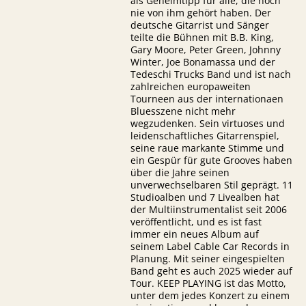
als Geheimtipp für alle, die noch
nie von ihm gehört haben. Der
deutsche Gitarrist und Sänger
teilte die Bühnen mit B.B. King,
Gary Moore, Peter Green, Johnny
Winter, Joe Bonamassa und der
Tedeschi Trucks Band und ist nach
zahlreichen europaweiten
Tourneen aus der internationaen
Bluesszene nicht mehr
wegzudenken. Sein virtuoses und
leidenschaftliches Gitarrenspiel,
seine raue markante Stimme und
ein Gespür für gute Grooves haben
über die Jahre seinen
unverwechselbaren Stil geprägt. 11
Studioalben und 7 Livealben hat
der Multiinstrumentalist seit 2006
veröffentlicht, und es ist fast
immer ein neues Album auf
seinem Label Cable Car Records in
Planung. Mit seiner eingespielten
Band geht es auch 2025 wieder auf
Tour. KEEP PLAYING ist das Motto,
unter dem jedes Konzert zu einem