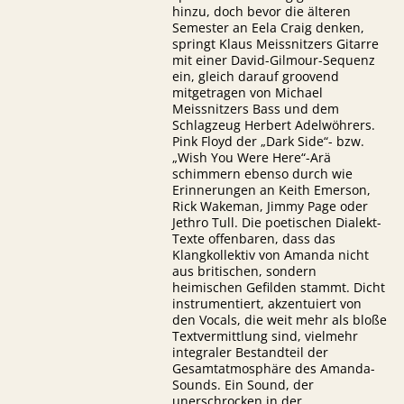
hinzu, doch bevor die älteren
Semester an Eela Craig denken,
springt Klaus Meissnitzers Gitarre
mit einer David-Gilmour-Sequenz
ein, gleich darauf groovend
mitgetragen von Michael
Meissnitzers Bass und dem
Schlagzeug Herbert Adelwöhrers.
Pink Floyd der „Dark Side“- bzw.
„Wish You Were Here“-Arä
schimmern ebenso durch wie
Erinnerungen an Keith Emerson,
Rick Wakeman, Jimmy Page oder
Jethro Tull. Die poetischen Dialekt-
Texte offenbaren, dass das
Klangkollektiv von Amanda nicht
aus britischen, sondern
heimischen Gefilden stammt. Dicht
instrumentiert, akzentuiert von
den Vocals, die weit mehr als bloße
Textvermittlung sind, vielmehr
integraler Bestandteil der
Gesamtatmosphäre des Amanda-
Sounds. Ein Sound, der
unerschrocken in der