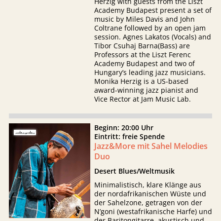
Herzig with guests from the Liszt
Academy Budapest present a set of
music by Miles Davis and John
Coltrane followed by an open jam
session. Agnes Lakatos (Vocals) and
Tibor Csuhaj Barna(Bass) are
Professors at the Liszt Ferenc
Academy Budapest and two of
Hungary’s leading jazz musicians.
Monika Herzig is a US-based
award-winning jazz pianist and
Vice Rector at Jam Music Lab.
Beginn: 20:00 Uhr
Eintritt: freie Spende
Jazz&More mit Sahel Melodies
Duo
Desert Blues/Weltmusik
Minimalistisch, klare Klänge aus
der nordafrikanischen Wüste und
der Sahelzone, getragen von der
N’goni (westafrikanische Harfe) und
der Baritongitarre, akustisch und