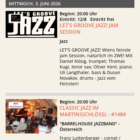
MITTWOCH, 3. JUNI 2026
Beginn: 20:00 Uhr
Eintritt: 12/8 Eintritt frei
LET'S GROOVE JAZZ! JAM
SESSION
Jazz
LET'S GROOVE JAZZ! Wiens feinste
Jam Session, natürlich im ZWE! Mit
Daniel Nösig, trumpet; Thomas
Kugi, tenor sax; Oliver Kent, piano;
Uli Langthaler, bass & Dusan
Novakov, drums - Jazz vom
Feinsten!
Beginn: 20:00 Uhr
CLASSIC JAZZ IM
MARTINSSCHLÖSSL - #148#
"BARRELHOUSE JAZZBAND" -
Österreich
Franz Luttenberger - cornet /