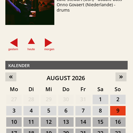
Onno Govaert (Niederlande) -
drums
KALENDER
«
»
AUGUST 2026
Mo
Di
Mi
Do
Fr
Sa
So
27
28
29
30
31
1
2
3
4
5
6
7
8
9
10
11
12
13
14
15
16