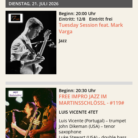
DIENSTAG, 21. JULI 2026
Beginn: 20:00 Uhr
Eintritt: 12/8 Eintritt frei
Tuesday Session feat. Mark
Varga
Jazz
Beginn: 20:30 Uhr
FREE IMPRO JAZZ IM
MARTINSSCHLÖSSL - #119#
LUIS VICENTE 4TET
Luis Vicente (Portugal) – trumpet
John Dikeman (USA) – tenor
saxophone
Luke Stewart (USA) - double bass