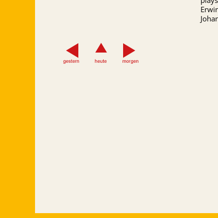
plays
Erwin
Johan