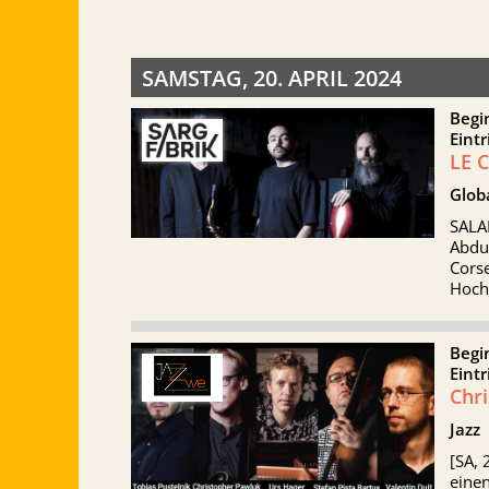
SAMSTAG, 20. APRIL 2024
Begi
Eintr
LE 
Glob
SALA
Abdu
Corse
Hocha
Begi
Eintr
Chr
Jazz
[SA, 
einen