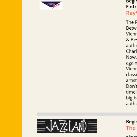
Begi
Eintr
RayV
The 
Betw
Vienn
& Be
authe
Charl
Now, 
again
Vienn
clas
artist
Don’t
timel
big 
authe
Begi
The 