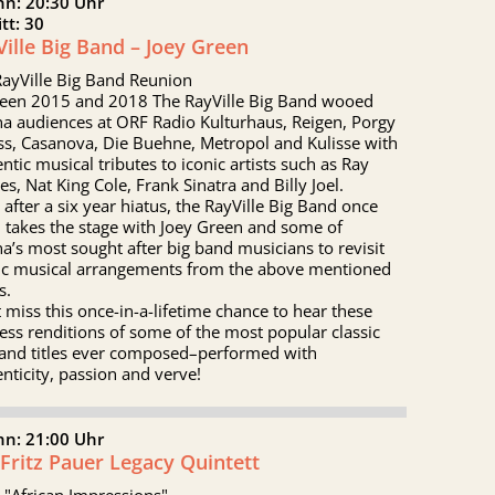
nn: 20:30 Uhr
itt: 30
ille Big Band – Joey Green
RayVille Big Band Reunion
een 2015 and 2018 The RayVille Big Band wooed
a audiences at ORF Radio Kulturhaus, Reigen, Porgy
ss, Casanova, Die Buehne, Metropol and Kulisse with
ntic musical tributes to iconic artists such as Ray
es, Nat King Cole, Frank Sinatra and Billy Joel.
after a six year hiatus, the RayVille Big Band once
 takes the stage with Joey Green and some of
a’s most sought after big band musicians to revisit
sic musical arrangements from the above mentioned
s.
 miss this once-in-a-lifetime chance to hear these
ess renditions of some of the most popular classic
band titles ever composed–performed with
nticity, passion and verve!
nn: 21:00 Uhr
Fritz Pauer Legacy Quintett