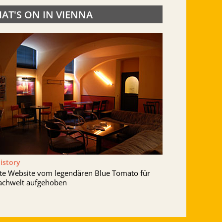
AT'S ON IN VIENNA
History
lte Website vom legendären Blue Tomato für
achwelt aufgehoben