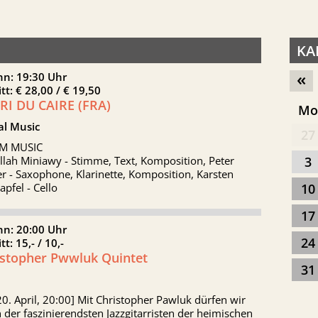
KA
«
nn: 19:30 Uhr
itt: € 28,00 / € 19,50
CRI DU CAIRE (FRA)
M
al Music
27
M MUSIC
llah Miniawy - Stimme, Text, Komposition, Peter
3
r - Saxophone, Klarinette, Komposition, Karsten
pfel - Cello
10
17
nn: 20:00 Uhr
24
itt: 15,- / 10,-
istopher Pwwluk Quintet
31
20. April, 20:00] Mit Christopher Pawluk dürfen wir
 der faszinierendsten Jazzgitarristen der heimischen