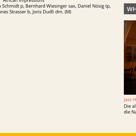
 "African Impressions"
 Schmidt p, Bernhard Wiesinger sax, Daniel Nösig tp,
WH
nes Strasser b, Joris Dudli dm. (M)
Jazz 
Die a
die N