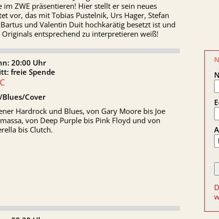
 im ZWE präsentieren! Hier stellt er sein neues
et vor, das mit Tobias Pustelnik, Urs Hager, Stefan
 Bartus und Valentin Duit hochkarätig besetzt ist und
 Originals entsprechend zu interpretieren weiß!
N
nn: 20:00 Uhr
itt: freie Spende
C
/Blues/Cover
E
sener Hardrock und Blues, von Gary Moore bis Joe
massa, von Deep Purple bis Pink Floyd und von
A
rella bis Clutch.
D
w