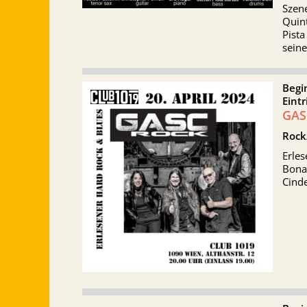
Szene
Quint
Pista
seine
Begi
Eintr
GAS
Rock
Erle
Bona
Cinde