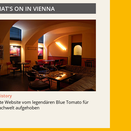
AT'S ON IN VIENNA
History
lte Website vom legendären Blue Tomato für
achwelt aufgehoben