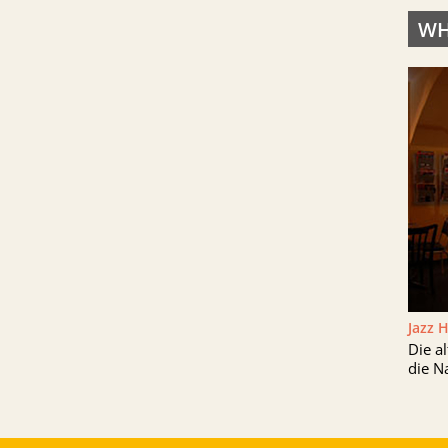
WH
Jazz 
Die a
die N