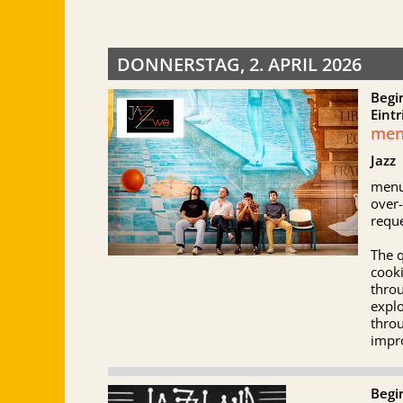
DONNERSTAG, 2. APRIL 2026
Begi
Eintr
men
Jazz
menu.
over-
reque
The 
cook
throu
explo
thro
impro
Begi