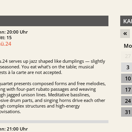
KA
«
nn: 20:00 Uhr
itt: 15
ü.24
M
27
24 serves up jazz shaped like dumplings — slightly
seasoned. You eat what’s on the table; musical
3
sts à la carte are not accepted.
10
quartet presents composed forms and free melodies,
ing with four-part rubato passages and weaving
17
gh jagged unison lines. Meditative basslines,
sive drum parts, and singing horns drive each other
24
ugh complex structures and high-energy
visations.
31
nn: 21:00 Uhr