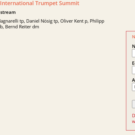
 International Trumpet Summit
stream
agnarelli tp, Daniel Nösig tp, Oliver Kent p, Philipp
 b, Bernd Reiter dm
N
E
A
D
w