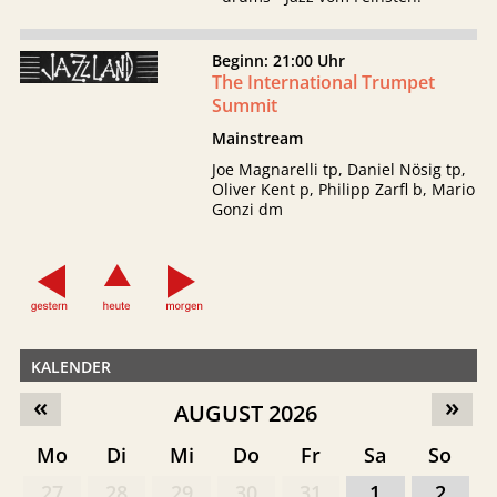
Beginn: 21:00 Uhr
The International Trumpet
Summit
Mainstream
Joe Magnarelli tp, Daniel Nösig tp,
Oliver Kent p, Philipp Zarfl b, Mario
Gonzi dm
KALENDER
«
»
AUGUST 2026
Mo
Di
Mi
Do
Fr
Sa
So
27
28
29
30
31
1
2