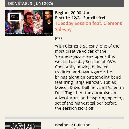
DIENSTAG, 9. JUNI 2026
Beginn: 20:00 Uhr
Eintritt: 12/8 Eintritt frei
Tuesday Session feat. Clemens
Salesny
Jazz
With Clemens Salesny, one of the
most creative voices of the
Viennese jazz scene opens this
week’s Tuesday Session at ZWE.
Constantly moving between
tradition and avant-garde, he
brings along an outstanding band
featuring Tanja Filipovi?, Tobias
Meissl, David Dolliner, and Valentin
Duit. Together, they promise an
adventurous and inspiring opening
set of the highest caliber before
the session kicks off.
Beginn: 21:00 Uhr