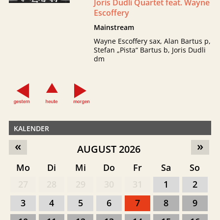
Joris Dudli Quartet feat. Wayne
Escoffery
Mainstream
Wayne Escoffery sax, Alan Bartus p,
Stefan „Pista“ Bartus b, Joris Dudli
dm
KALENDER
«
»
AUGUST 2026
Mo
Di
Mi
Do
Fr
Sa
So
27
28
29
30
31
1
2
3
4
5
6
7
8
9