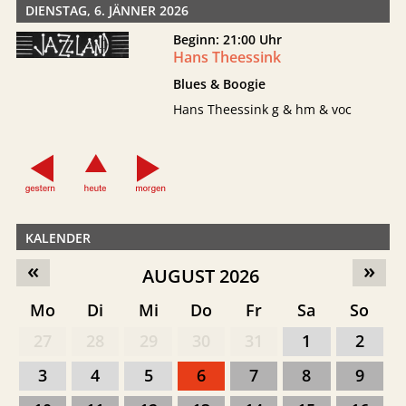
DIENSTAG, 6. JÄNNER 2026
Beginn: 21:00 Uhr
Hans Theessink
Blues & Boogie
Hans Theessink g & hm & voc
KALENDER
«
»
AUGUST 2026
Mo
Di
Mi
Do
Fr
Sa
So
27
28
29
30
31
1
2
3
4
5
6
7
8
9