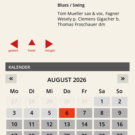
Blues / Swing
Tom Mueller sax & voc, Fagner
Wesely p, Clemens Gigacher b,
Thomas Froschauer dm
KALENDER
«
»
AUGUST 2026
Mo
Di
Mi
Do
Fr
Sa
So
27
28
29
30
31
1
2
3
4
5
6
7
8
9
10
11
12
13
14
15
16