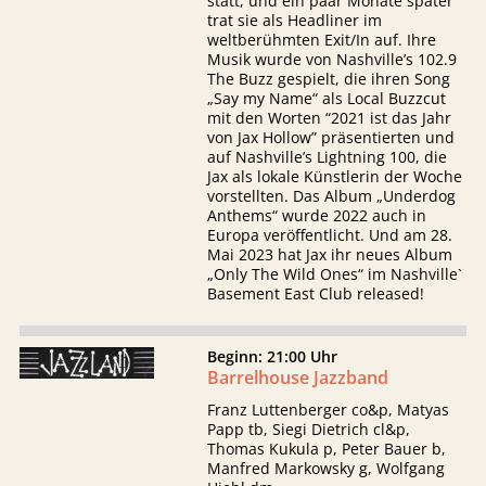
statt, und ein paar Monate später
trat sie als Headliner im
weltberühmten Exit/In auf. Ihre
Musik wurde von Nashville’s 102.9
The Buzz gespielt, die ihren Song
„Say my Name“ als Local Buzzcut
mit den Worten “2021 ist das Jahr
von Jax Hollow” präsentierten und
auf Nashville’s Lightning 100, die
Jax als lokale Künstlerin der Woche
vorstellten. Das Album „Underdog
Anthems“ wurde 2022 auch in
Europa veröffentlicht. Und am 28.
Mai 2023 hat Jax ihr neues Album
„Only The Wild Ones“ im Nashville`
Basement East Club released!
Beginn: 21:00 Uhr
Barrelhouse Jazzband
Franz Luttenberger co&p, Matyas
Papp tb, Siegi Dietrich cl&p,
Thomas Kukula p, Peter Bauer b,
Manfred Markowsky g, Wolfgang