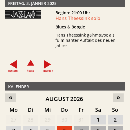
FREITAG, 3. JÄNNER 2025
Beginn: 21:00 Uhr
Hans Theessink solo
Blues & Boogie
Hans Theessink g&hm&voc als
fulminanter Auftakt des neuen
Jahres
KALENDER
«
»
AUGUST 2026
Mo
Di
Mi
Do
Fr
Sa
So
27
28
29
30
31
1
2