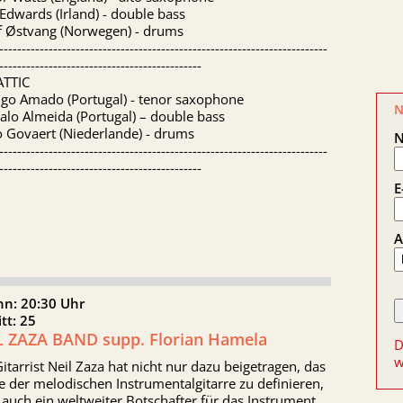
Edwards (Irland) - double bass
ef Østvang (Norwegen) - drums
-------------------------------------------------------------------------
---------------------------------------------
ATTIC
igo Amado (Portugal) - tenor saxophone
N
lo Almeida (Portugal) – double bass
 Govaert (Niederlande) - drums
-------------------------------------------------------------------------
---------------------------------------------
E
A
nn: 20:30 Uhr
itt: 25
L ZAZA BAND supp. Florian Hamela
D
w
itarrist Neil Zaza hat nicht nur dazu beigetragen, das
 der melodischen Instrumentalgitarre zu definieren,
t auch ein weltweiter Botschafter für das Instrument