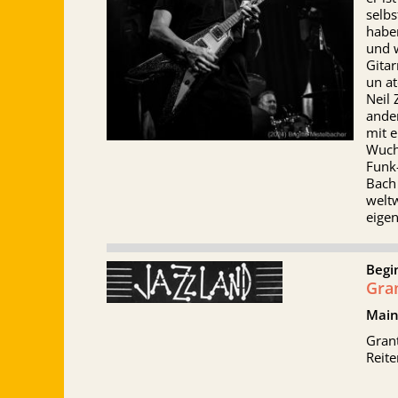
selb
haben
und 
Gitar
un at
Neil 
ander
mit 
Wucht
Funk
Bach 
weltw
eigen
Begi
Gra
Main
Grant
Reit