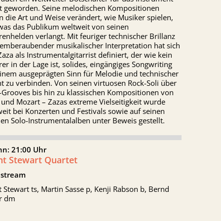
st geworden. Seine melodischen Kompositionen
 die Art und Weise verändert, wie Musiker spielen,
was das Publikum weltweit von seinen
renhelden verlangt. Mit feuriger technischer Brillanz
emberaubender musikalischer Interpretation hat sich
Zaza als Instrumentalgitarrist definiert, der wie kein
er in der Lage ist, solides, eingängiges Songwriting
einem ausgeprägten Sinn für Melodie und technischer
 zu verbinden. Von seinen virtuosen Rock-Soli über
-Grooves bis hin zu klassischen Kompositionen von
und Mozart – Zazas extreme Vielseitigkeit wurde
eit bei Konzerten und Festivals sowie auf seinen
en Solo-Instrumentalalben unter Beweis gestellt.
nn: 21:00 Uhr
nt Stewart Quartet
stream
 Stewart ts, Martin Sasse p, Kenji Rabson b, Bernd
er dm