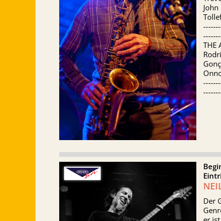
John 
Toll
-------
-------
THE 
Rodr
Gonça
Onno
-------
-------
Begi
Eintr
NEI
Der G
Genre
er is