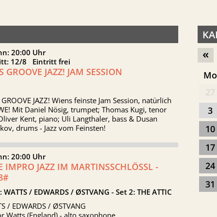
KA
«
nn: 20:00 Uhr
itt: 12/8 Eintritt frei
'S GROOVE JAZZ! JAM SESSION
M
27
 GROOVE JAZZ! Wiens feinste Jam Session, natürlich
E! Mit Daniel Nösig, trumpet; Thomas Kugi, tenor
3
Oliver Kent, piano; Uli Langthaler, bass & Dusan
kov, drums - Jazz vom Feinsten!
10
17
nn: 20:00 Uhr
24
E IMPRO JAZZ IM MARTINSSCHLÖSSL -
8#
31
1: WATTS / EDWARDS / ØSTVANG - Set 2: THE ATTIC
S / EDWARDS / ØSTVANG
r Watts (England) - alto saxophone