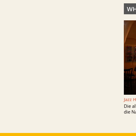
WH
Jazz 
Die a
die N