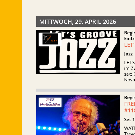
MITTWOCH, 29. APRIL 2026
Begi
Eintr
LET
Jazz
LET'S
im ZW
sax; 
Nova
Begi
FRE
#11
Set 
WATT
Trevo