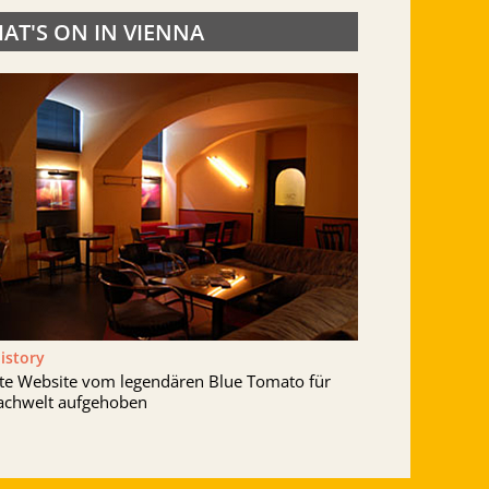
AT'S ON IN VIENNA
History
lte Website vom legendären Blue Tomato für
achwelt aufgehoben