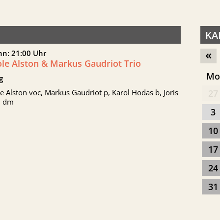
KA
«
nn: 21:00 Uhr
ole Alston & Markus Gaudriot Trio
M
g
e Alston voc, Markus Gaudriot p, Karol Hodas b, Joris
27
i dm
3
10
17
24
31