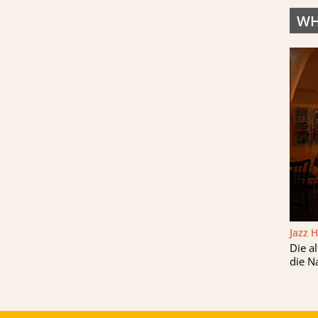
WH
Jazz 
Die a
die N