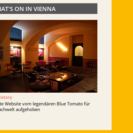
AT'S ON IN VIENNA
History
lte Website vom legendären Blue Tomato für
achwelt aufgehoben