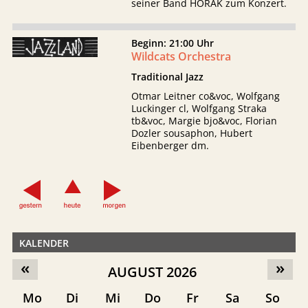
seiner Band HORAK zum Konzert.
Beginn: 21:00 Uhr
Wildcats Orchestra
Traditional Jazz
Otmar Leitner co&voc, Wolfgang
Luckinger cl, Wolfgang Straka
tb&voc, Margie bjo&voc, Florian
Dozler sousaphon, Hubert
Eibenberger dm.
KALENDER
«
»
AUGUST 2026
Mo
Di
Mi
Do
Fr
Sa
So