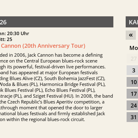
26
KA
«
nn: 20:30 Uhr
itt: 25
 Cannon (20th Anniversary Tour)
M
ded in 2006, Jack Cannon has become a defining
27
ence on the Central European blues-rock scene
gh its powerful, festival-driven live performances.
3
band has appeared at major European festivals
ding Blues Alive (CZ), South Bohemia JazzFest (CZ),
10
Woda & Blues (PL), Harmonica Bridge Festival (PL),
k Blues Festival (PL), Echo Blues Festival (PL),
17
tracje (PL), and Sziget Festival (HU). In 2008, the band
he Czech Republic’s Blues Aperitiv competition, a
24
kthrough moment that opened the door to larger
national blues festivals and firmly established Jack
31
n within the regional blues-rock circuit.