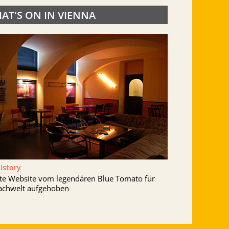
AT'S ON IN VIENNA
History
lte Website vom legendären Blue Tomato für
achwelt aufgehoben