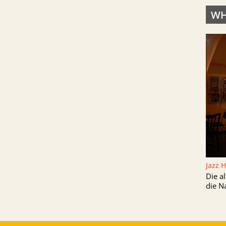
WH
Jazz 
Die a
die N