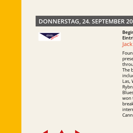
DONNERSTAG, 24. SEPTEMBER 20
Begi
Eintr
Jack
Foun
pres
throu
The 
inclu
Las, 
Rybni
Blues
won t
brea
inter
Canno