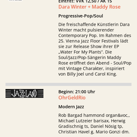
Eintritt: VVK 12,50 / AK 15
Dara Winter + Maddy Rose
Progressive-Pop/Soul
Die freischaffende Künstlerin Dara
Winter macht pulsierender
Contemporary Pop. Im Rahmen des
25. Vienna Jazz Floor Festivals lädt
sie zur Release Show ihrer EP
„Water For My Plants“. Die
Soul/Jazz/Pop-Sängerin Maddy
Rose eröffnet den Abend - Soul/Pop
mit Vintage Charakter, inspiriert
von Billy Joel und Carol King.
Beginn: 21:00 Uhr
OhrGeldRio
Modern Jazz
Rob Bargad hammond organ&voc,,
Michael Lutzeier barisax, Herwig
Gradischnig ts, Daniel Nösig tp,
Christian Havel g, Mario Gonzi dm.