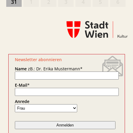
31
1
2
3
4
5
6
Newsletter abonnieren
Name
zB.: Dr. Erika Mustermann
*
E-Mail
*
Anrede