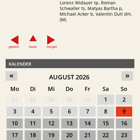
Lorenz Widauer tp, Roman
Schwaller ts, Matyas Bartha p,
MIchael Acker b, Valentin Duit dm.
(M)
KALENDER
«
»
AUGUST 2026
Mo
Di
Mi
Do
Fr
Sa
So
27
28
29
30
31
1
2
3
4
5
6
7
8
9
10
11
12
13
14
15
16
17
18
19
20
21
22
23