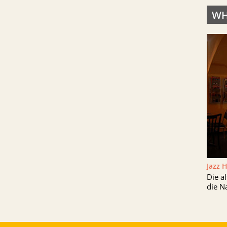
WH
Jazz 
Die a
die N