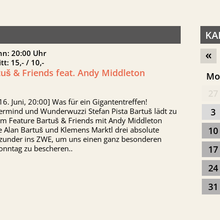
KA
«
nn: 20:00 Uhr
itt: 15,- / 10,-
uš & Friends feat. Andy Middleton
M
27
16. Juni, 20:00] Was für ein Gigantentreffen!
ermind und Wunderwuzzi Stefan Pista Bartuš lädt zu
3
em Feature Bartuš & Friends mit Andy Middleton
e Alan Bartuš und Klemens Marktl drei absolute
10
zunder ins ZWE, um uns einen ganz besonderen
onntag zu bescheren..
17
24
31