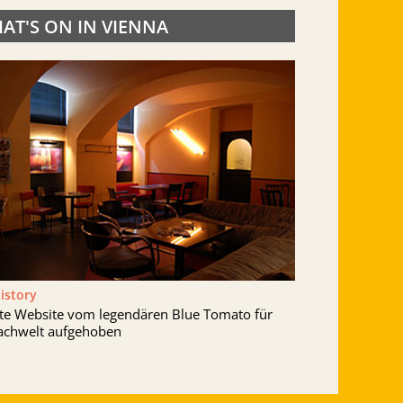
AT'S ON IN VIENNA
History
lte Website vom legendären Blue Tomato für
achwelt aufgehoben