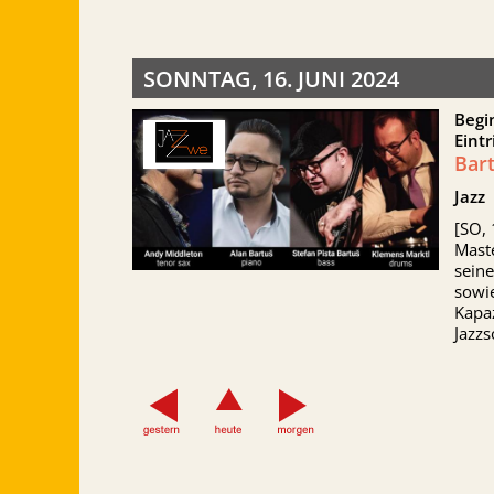
SONNTAG, 16. JUNI 2024
Begi
Eintr
Bart
Jazz
[SO, 
Mast
sein
sowi
Kapa
Jazzs