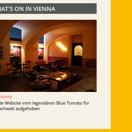
AT'S ON IN VIENNA
History
lte Website vom legendären Blue Tomato für
achwelt aufgehoben