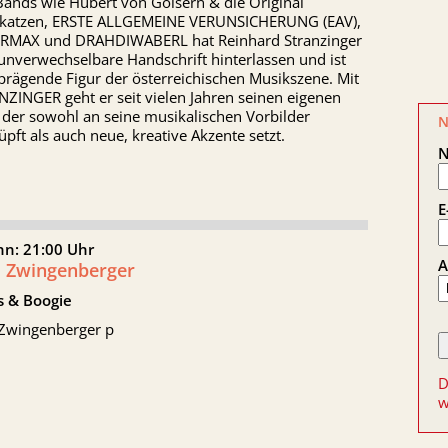
Bands wie Hubert von Goisern & die Original
nkatzen, ERSTE ALLGEMEINE VERUNSICHERUNG (EAV),
RMAX und DRAHDIWABERL hat Reinhard Stranzinger
unverwechselbare Handschrift hinterlassen und ist
prägende Figur der österreichischen Musikszene. Mit
ZINGER geht er seit vielen Jahren seinen eigenen
 der sowohl an seine musikalischen Vorbilder
N
pft als auch neue, kreative Akzente setzt.
E
nn: 21:00 Uhr
A
l Zwingenberger
s & Boogie
 Zwingenberger p
D
w