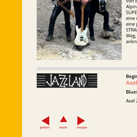
von 
Alpi
SUPE
eine 
eine 
STRAN
Weg,
anknü
Begi
Axe
Blue
Axel