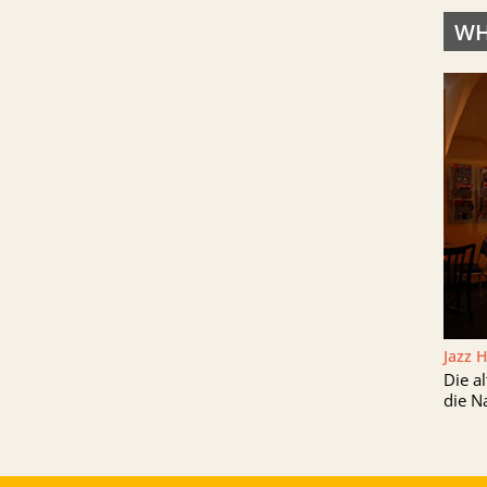
WH
Jazz 
Die a
die N