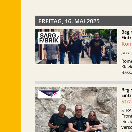
FREITAG, 16. MAI 2025
Begi
Eintr
Rom
Jazz
Rome
Klavi
Bass,
Begi
Eintr
Str
STRA
Front
einzi
versc