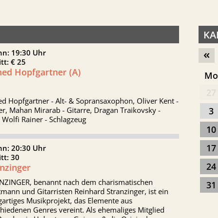
KA
«
nn: 19:30 Uhr
itt: € 25
ed Hopfgartner (A)
M
27
d Hopfgartner - Alt- & Sopransaxophon, Oliver Kent -
er, Mahan Mirarab - Gitarre, Dragan Traikovsky -
3
 Wolfi Rainer - Schlagzeug
10
17
nn: 20:30 Uhr
itt: 30
24
anzinger
NZINGER, benannt nach dem charismatischen
31
mann und Gitarristen Reinhard Stranzinger, ist ein
gartiges Musikprojekt, das Elemente aus
hiedenen Genres vereint. Als ehemaliges Mitglied