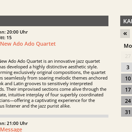
KA
«
nn: 20:00 Uhr
itt: 15
 New Ado Ado Quartet
M
27
ew Ado Ado Quartet is an innovative jazz quartet
has developed a highly distinctive aesthetic style.
3
rming exclusively original compositions, the quartet
s seamlessly from soaring melodic themes anchored
10
nk and Latin grooves to sensitively interpreted
ds. Their improvised sections come alive through the
17
cate, intuitive interplay of four superbly coordinated
ians—offering a captivating experience for the
24
us listener and the jazz purist alike.
31
nn: 21:00 Uhr
 Message