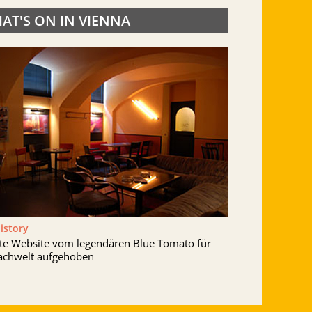
AT'S ON IN VIENNA
History
lte Website vom legendären Blue Tomato für
achwelt aufgehoben