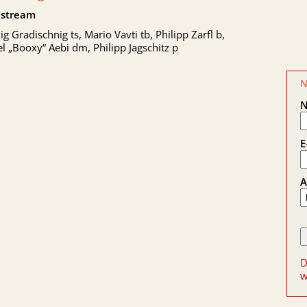
stream
g Gradischnig ts, Mario Vavti tb, Philipp Zarfl b,
l „Booxy“ Aebi dm, Philipp Jagschitz p
N
E
A
D
w