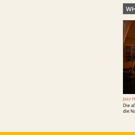
WH
Jazz 
Die a
die N