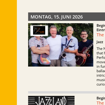
MONTAG, 15. JUNI 2026
Begi
Eintr
The
Jazz
The N
that 
Perfo
move
in fu
balla
intri
music
curio
Begi
The