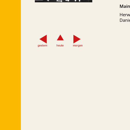
Main
Herwi
Danie