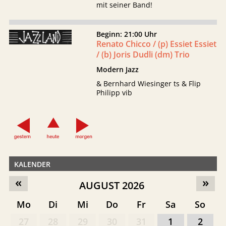
mit seiner Band!
Beginn: 21:00 Uhr
Renato Chicco / (p) Essiet Essiet
/ (b) Joris Dudli (dm) Trio
Modern Jazz
& Bernhard Wiesinger ts & Flip
Philipp vib
KALENDER
«
»
AUGUST 2026
Mo
Di
Mi
Do
Fr
Sa
So
27
28
29
30
31
1
2