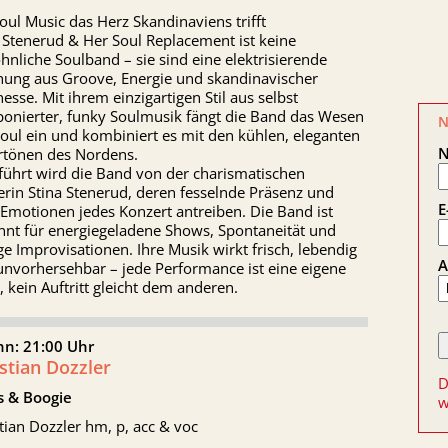
ul Music das Herz Skandinaviens trifft
 Stenerud & Her Soul Replacement ist keine
nliche Soulband – sie sind eine elektrisierende
hung aus Groove, Energie und skandinavischer
nesse. Mit ihrem einzigartigen Stil aus selbst
onierter, funky Soulmusik fängt die Band das Wesen
N
oul ein und kombiniert es mit den kühlen, eleganten
rtönen des Nordens.
führt wird die Band von der charismatischen
rin Stina Stenerud, deren fesselnde Präsenz und
E
Emotionen jedes Konzert antreiben. Die Band ist
nnt für energiegeladene Shows, Spontaneität und
e Improvisationen. Ihre Musik wirkt frisch, lebendig
A
unvorhersehbar – jede Performance ist eine eigene
, kein Auftritt gleicht dem anderen.
nn: 21:00 Uhr
stian Dozzler
D
s & Boogie
w
tian Dozzler hm, p, acc & voc