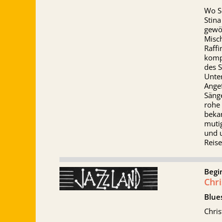
Wo So
Stina
gewöh
Misc
Raffi
komp
des S
Unte
Ange
Sänge
rohe 
beka
mutig
und 
Reise
Begi
Chri
Blue
Chris