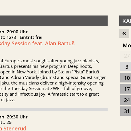
KA
«
nn: 20:00 Uhr
itt: 12/8 Eintritt frei
day Session feat. Alan Bartuš
M
27
f Europe’s most sought-after young jazz pianists,
 Bartuš presents his new program Deep Roots,
3
oped in New York. Joined by Stefan “Pista” Bartuš
) and Adrian Varady (drums) and special Guest singer
10
Jaku, the musicians deliver a high-intensity opening
or the Tuesday Session at ZWE – full of groove,
17
osity and infectious joy. A fantastic start to a great
 of jazz.
24
31
nn: 20:30 Uhr
itt: 25
na Stenerud