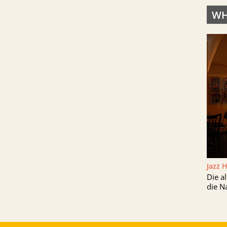
WH
Jazz 
Die a
die N