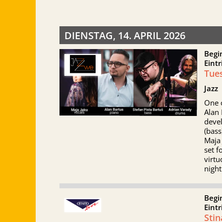
DIENSTAG, 14. APRIL 2026
Begi
Eintr
Tues
Jazz
One o
Alan
devel
(bass
Maja 
set f
virtu
night
Begi
Eintr
Sti