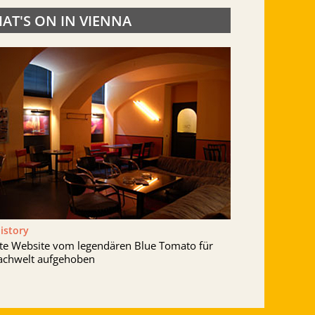
AT'S ON IN VIENNA
History
lte Website vom legendären Blue Tomato für
achwelt aufgehoben