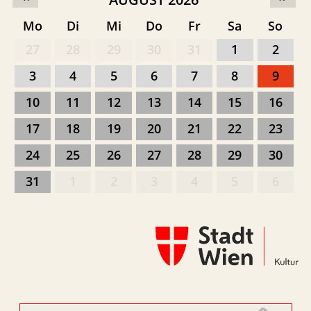
Mo
Di
Mi
Do
Fr
Sa
So
27
28
29
30
31
1
2
3
4
5
6
7
8
9
10
11
12
13
14
15
16
17
18
19
20
21
22
23
24
25
26
27
28
29
30
31
1
2
3
4
5
6