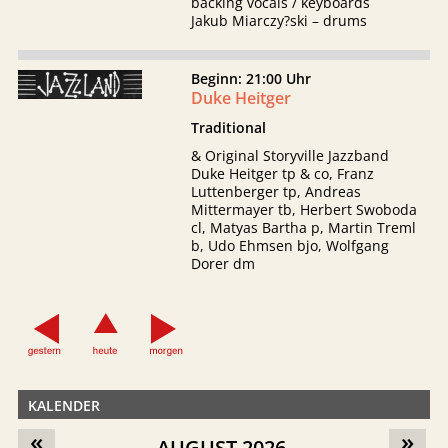
backing vocals / keyboards
Jakub Miarczy?ski – drums
Beginn: 21:00 Uhr
Duke Heitger
Traditional
& Original Storyville Jazzband
Duke Heitger tp & co, Franz
Luttenberger tp, Andreas
Mittermayer tb, Herbert Swoboda
cl, Matyas Bartha p, Martin Treml
b, Udo Ehmsen bjo, Wolfgang
Dorer dm
KALENDER
«
»
AUGUST 2026