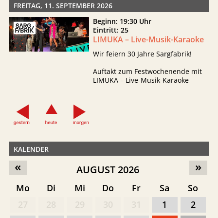
FREITAG, 11. SEPTEMBER 2026
Beginn: 19:30 Uhr
Eintritt: 25
LIMUKA – Live-Musik-Karaoke
Wir feiern 30 Jahre Sargfabrik!
Auftakt zum Festwochenende mit
LIMUKA – Live-Musik-Karaoke
KALENDER
«
»
AUGUST 2026
Mo
Di
Mi
Do
Fr
Sa
So
27
28
29
30
31
1
2