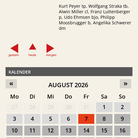
Kurt Peyer tp, Wolfgang Straka tb,
Alwin Miller cl, Franz Luttenberger
p, Udo Ehmsen bjo, Philipp
Moosbrugger b, Angelika Schwerer
dm
KALENDER
«
»
AUGUST 2026
Mo
Di
Mi
Do
Fr
Sa
So
27
28
29
30
31
1
2
3
4
5
6
7
8
9
10
11
12
13
14
15
16