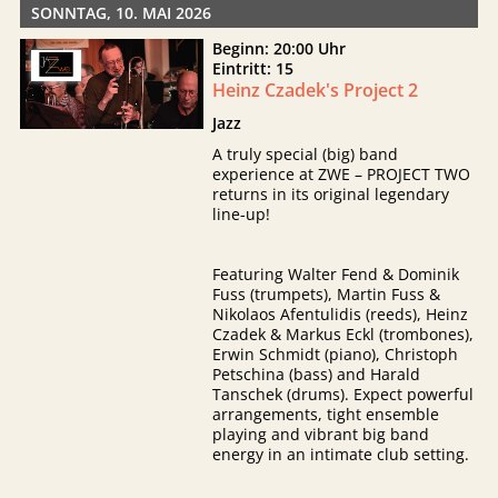
SONNTAG, 10. MAI 2026
Beginn: 20:00 Uhr
Eintritt: 15
Heinz Czadek's Project 2
Jazz
A truly special (big) band
experience at ZWE – PROJECT TWO
returns in its original legendary
line-up!
Featuring Walter Fend & Dominik
Fuss (trumpets), Martin Fuss &
Nikolaos Afentulidis (reeds), Heinz
Czadek & Markus Eckl (trombones),
Erwin Schmidt (piano), Christoph
Petschina (bass) and Harald
Tanschek (drums). Expect powerful
arrangements, tight ensemble
playing and vibrant big band
energy in an intimate club setting.